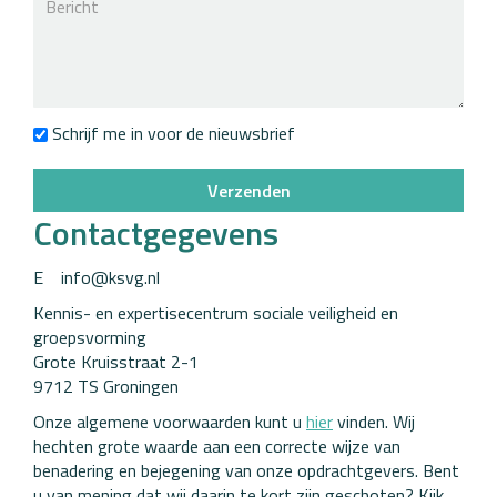
Bericht
Schrijf me in voor de nieuwsbrief
Verzenden
Contactgegevens
E info@ksvg.nl
Kennis- en expertisecentrum sociale veiligheid en
groepsvorming
Grote Kruisstraat 2-1
9712 TS Groningen
Onze algemene voorwaarden kunt u
hier
vinden. Wij
hechten grote waarde aan een correcte wijze van
benadering en bejegening van onze opdrachtgevers. Bent
u van mening dat wij daarin te kort zijn geschoten? Kijk