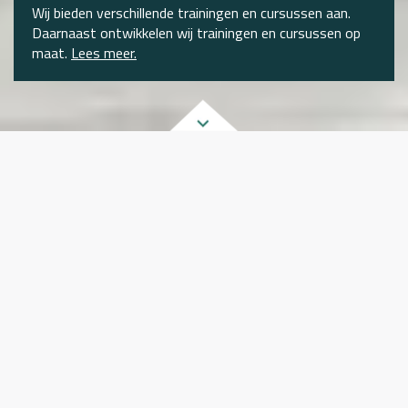
Wij bieden verschillende trainingen en cursussen aan.
Daarnaast ontwikkelen wij trainingen en cursussen op
maat.
Lees meer.
Het KSVG
Het
Kennis- & expertisecentrum sociale veiligheid en
groepsvorming
(KSVG) helpt bij het beantwoorden
van al uw vragen rondom de thema’s sociale
veiligheid, groepsvorming en pesten. Wij zijn er voor
sociale veiligheid. In het onderwijs en daarbuiten.
Onderzoek & advies
. Hoe wordt de sociale veiligheid
op school beleefd door leerlingen, personeel en
ouders? Voldoet uw sociale veiligheidsbeleid aan de
nieuwste wetgeving? Op wat voor manieren kan de
sociale veiligheid bij uw organisatie worden verbeterd?