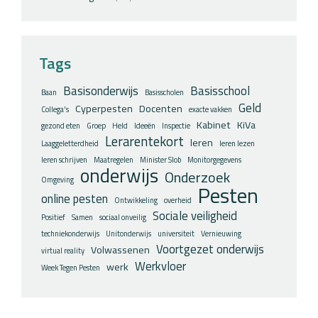
Tags
Basisonderwijs
Basisschool
Baan
Basisscholen
Geld
Cyperpesten
Docenten
Collega's
exacte vakken
Kabinet
KiVa
gezond eten
Groep
Held
Ideeën
Inspectie
Lerarentekort
leren
Laaggeletterdheid
leren lezen
leren schrijven
Maatregelen
Minister Slob
Monitorgegevens
onderwijs
Onderzoek
Omgeving
Pesten
online pesten
Ontwikkeling
overheid
Sociale veiligheid
Positief
Samen
sociaal onveilig
techniekonderwijs
Unitonderwijs
universiteit
Vernieuwing
Voortgezet onderwijs
Volwassenen
virtual reality
Werkvloer
werk
Week Tegen Pesten