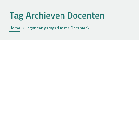
Tag Archieven
Docenten
Je bent hier:
Home
Ingangen getaged met \ Docenten\