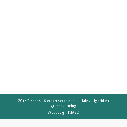
Blog Tessa Kaufman: Wat is
pesten?
Pesten
21 september 2017
In deze eerste blog van het KSVG schrijft Tessa
Kaufman, socioloog en pedagoog aan de
Rijksuniversiteit Groningen, over de definitie van
pesten. Tessa Kaufman is één van de gezichten
van Faces of Science van NEMO Kennislink.
2017 © Kennis- & expertisecentrum sociale veiligheid en
groepsvorming
Webdesign: IMAGO