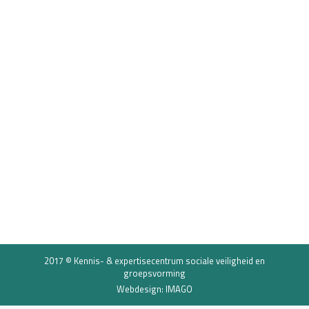
Interview Tessa Kaufman
Schooljournaal CNV Onderwijs
Pesten
9 november 2017
Pestprotocollen, anti-pest apps, stop met
pesten-games…als leraar is het al heel moeilijk om
pesten in de klas te stoppen. Maar wat nou als je
überhaupt niet ziet dat er gepest wordt?
Wetenschapper Tessa Kaufman deed onderzoek
naar verborgen pesten: Micro-agressie.
2017 © Kennis- & expertisecentrum sociale veiligheid en
groepsvorming
Webdesign: IMAGO