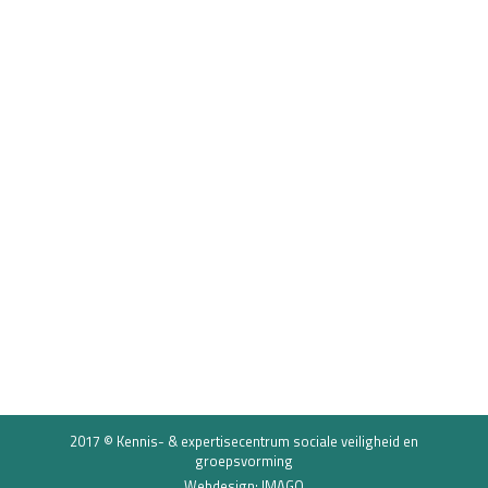
Blog Tessa Kaufman:
Schooluniformen: wondermiddel
tegen pesten?
Pesten
17 november 2017
Deze week plaatsen we opnieuw een blog van
Tessa Kaufman, socioloog en pedagoog aan de
Rijksuniversiteit Groningen. Deze keer schrijft ze
over schooluniformen in relatie tot pesten. Zijn
schooluniformen een wondermiddel tegen
pesten?
2017 © Kennis- & expertisecentrum sociale veiligheid en
groepsvorming
Webdesign: IMAGO