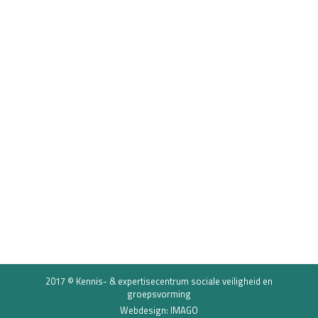
Gerine Lodder winnaar BSS Science
for Society Award
Groepsvorming
,
Sociale veiligheid
11 januari 2018
Gerine Lodder, postdoc bij de afdeling Sociologie,
heeft de BSS Science for Society Award 2017
van de Rijksuniversiteit Groningen gewonnen.
Gerine is wereldwijd één van de weinige
deskundigen op het gebied van eenzaamheid
onder jongeren.
2017 © Kennis- & expertisecentrum sociale veiligheid en
groepsvorming
Webdesign: IMAGO