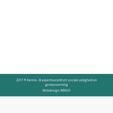
Unitonderwijs: 55 kids in 1
megaklas, is dat goed nieuws?
Onderwijs
16 november 2018
Basisscholen zijn aan het experimenteren. Het
unitonderwijs is in opkomst, het is een manier van
lesgeven waarbij groepen van soms wel honderd
kinderen worden bestierd door een team van
leraren. ‘Er is wel wat scepsis.’
2017 © Kennis- & expertisecentrum sociale veiligheid en
groepsvorming
Webdesign: IMAGO