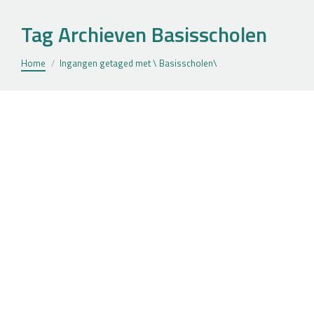
Tag Archieven
Basisscholen
Je bent hier:
Home
Ingangen getaged met \ Basisscholen\