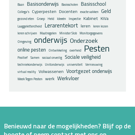
Basisonderwijs
Basisschool
Baan
Basisscholen
Geld
Cyperpesten
Docenten
Collega's
exacte vakken
Kabinet
KiVa
gezond eten
Groep
Held
Ideeën
Inspectie
Lerarentekort
leren
Laaggeletterdheid
leren lezen
leren schrijven
Maatregelen
Minister Slob
Monitorgegevens
onderwijs
Onderzoek
Omgeving
Pesten
online pesten
Ontwikkeling
overheid
Sociale veiligheid
Positief
Samen
sociaal onveilig
techniekonderwijs
Unitonderwijs
universiteit
Vernieuwing
Voortgezet onderwijs
Volwassenen
virtual reality
Werkvloer
werk
Week Tegen Pesten
Benieuwd naar de mogelijkheden? Blijf op de
hoogte of neem contact met ons op.