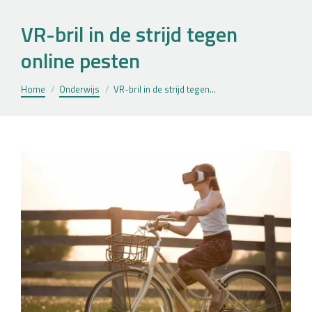
VR-bril in de strijd tegen
online pesten
Je bent hier:
Home
Onderwijs
VR-bril in de strijd tegen…