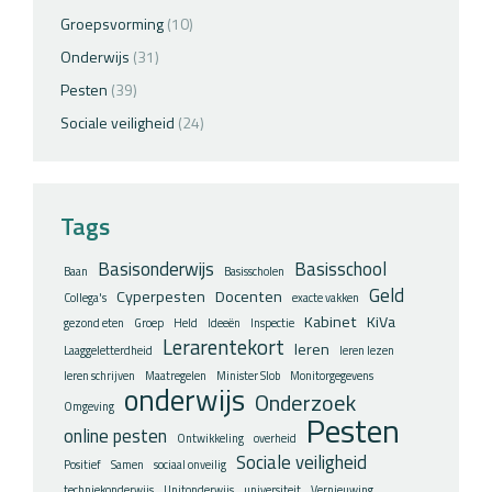
Groepsvorming
(10)
Onderwijs
(31)
Pesten
(39)
Sociale veiligheid
(24)
Tags
Basisonderwijs
Basisschool
Baan
Basisscholen
Geld
Cyperpesten
Docenten
Collega's
exacte vakken
Kabinet
KiVa
gezond eten
Groep
Held
Ideeën
Inspectie
Lerarentekort
leren
Laaggeletterdheid
leren lezen
leren schrijven
Maatregelen
Minister Slob
Monitorgegevens
onderwijs
Onderzoek
Omgeving
Pesten
online pesten
Ontwikkeling
overheid
Sociale veiligheid
Positief
Samen
sociaal onveilig
techniekonderwijs
Unitonderwijs
universiteit
Vernieuwing