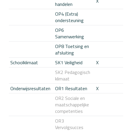
X
handelen
OP4 (Extra)
ondersteuning
OP6
Samenwerking
OP8 Toetsing en
afsluiting
Schoolklimaat
SK1 Veiligheid
X
SK2 Pedagogisch
klimaat
Onderwijsresultaten
OR1 Resultaten
X
OR2 Sociale en
maatschappelijke
competenties
OR3
Vervolgsucces