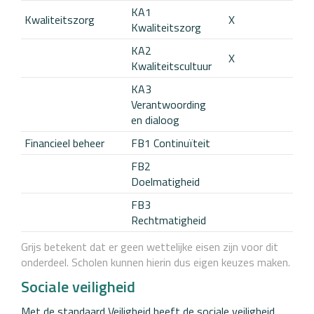
KA1
Kwaliteitszorg
X
Kwaliteitszorg
KA2
X
Kwaliteitscultuur
KA3
Verantwoording
en dialoog
Financieel beheer
FB1 Continuïteit
FB2
Doelmatigheid
FB3
Rechtmatigheid
Grijs betekent dat er geen wettelijke eisen zijn voor dit
onderdeel. Scholen kunnen hierin dus eigen keuzes maken.
Sociale veiligheid
Met de standaard Veiligheid heeft de sociale veiligheid