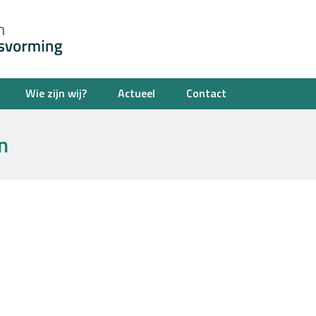
Wie zijn wij?
Actueel
Contact
n
Je bent hier: