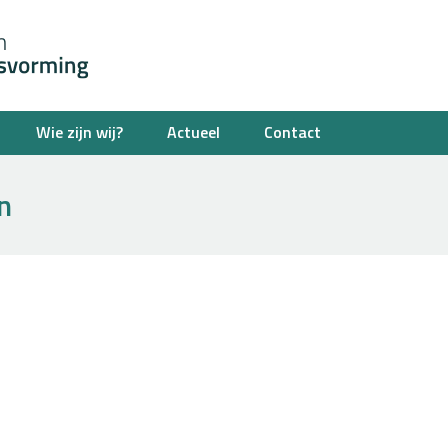
Wie zijn wij?
Actueel
Contact
n
Je bent hier: